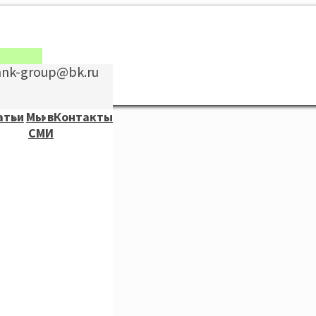
nnk-group@bk.ru
атьи
Мы в
Контакты
СМИ