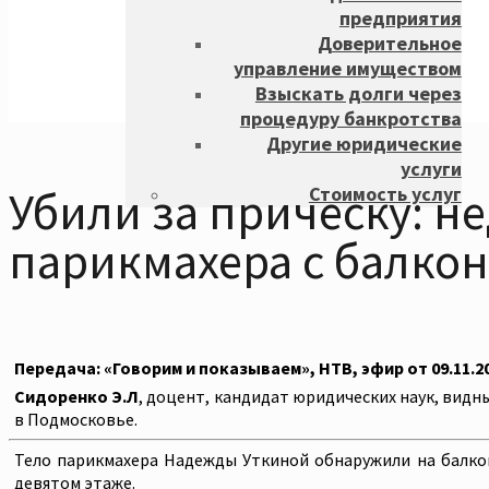
предприятия
Доверительное
управление имуществом
Взыскать долги через
процедуру банкротства
Другие юридические
услуги
Стоимость услуг
Убили за прическу: н
парикмахера с балкон
Передача: «Говорим и показываем», НТВ, эфир от 09.11.2
Сидоренко Э.Л
, доцент, кандидат юридических наук, видн
в Подмосковье.
Тело парикмахера Надежды Уткиной обнаружили на балкон
девятом этаже.