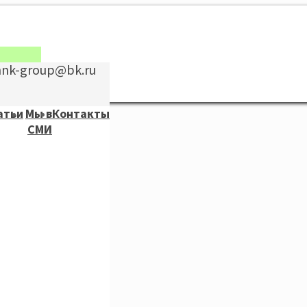
nnk-group@bk.ru
атьи
Мы в
Контакты
СМИ