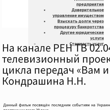
предприятия
Доверительное
управление имуществом
Взыскать долги через
процедуру банкротства
Другие юридические
услуги
Стоимость услуг
На канале РЕН ТВ 02.0
телевизионный проект
цикла передач «Вам и 
Кондрашина Н.Н.
Данный фильм посвящён последним событиям на Украине