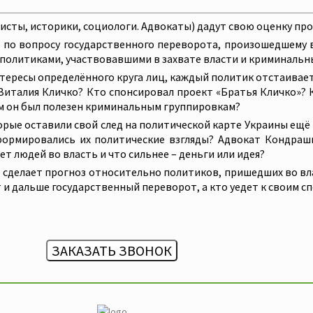
исты, историки, социологи. Адвокаты) дадут свою оценку про
о вопросу государственного переворота, произошедшему в 
 политиками, участвовавшими в захвате власти и криминальн
интересы определённого круга лиц, каждый политик отстаивает
 Виталия Кличко? Кто спонсировал проект «Братья Кличко»? 
чем он был полезен криминальным группировкам?
орые оставили свой след на политической карте Украины ещё в
формировались их политические взгляды? Адвокат Кондраш
т людей во власть и что сильнее – деньги или идея?
сделает прогноз относительно политиков, пришедших во влас
ит и дальше государственный переворот, а кто уедет к своим 
ЗАКАЗАТЬ ЗВОНОК