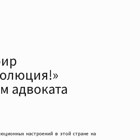
фир
волюция!»
ем адвоката
люционных настроений в этой стране на