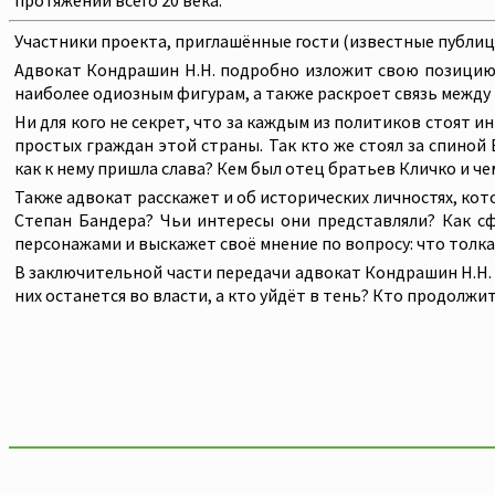
протяжении всего 20 века.
Участники проекта, приглашённые гости (известные публиц
Адвокат Кондрашин Н.Н. подробно изложит свою позицию п
наиболее одиозным фигурам, а также раскроет связь между
Ни для кого не секрет, что за каждым из политиков стоят 
простых граждан этой страны. Так кто же стоял за спиной
как к нему пришла слава? Кем был отец братьев Кличко и 
Также адвокат расскажет и об исторических личностях, кот
Степан Бандера? Чьи интересы они представляли? Как с
персонажами и выскажет своё мнение по вопросу: что толкае
В заключительной части передачи адвокат Кондрашин Н.Н. 
них останется во власти, а кто уйдёт в тень? Кто продолж