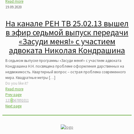
Read more
19.09.2020
На канале РЕН ТВ 25.02.13 вышел
в эфир седьмой выпуск передачи
«Засуди меня!» с участием
адвоката Николая Кондрашина
В седьмом выпуске программы «Засуди меня!» с участием адвоката
Кондрашина Н.Н. посвящена проблеме оформления дарственных на
недвижимость. Квартирный вопрос – острая проблема современного
мира. Квадратные метры
[…]
Do you like it?
Read more
Prev page
1
2
3
4
5
6
7
8
9
10
11
Next page