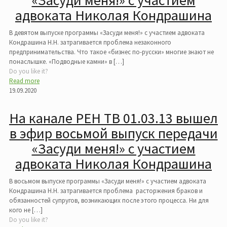
«Засуди меня!» с участием
адвоката Николая Кондрашина
В девятом выпуске программы «Засуди меня!» с участием адвоката
Кондрашина Н.Н. затрагивается проблема незаконного
предпринимательства. Что такое «бизнес по-русски» многие знают не
понаслышке. «Подводные камни» в
[…]
Do you like it?
Read more
19.09.2020
На канале РЕН ТВ 01.03.13 вышел
в эфир восьмой выпуск передачи
«Засуди меня!» с участием
адвоката Николая Кондрашина
В восьмом выпуске программы «Засуди меня!» с участием адвоката
Кондрашина Н.Н. затрагивается проблема расторжения браков и
обязанностей супругов, возникающих после этого процесса. Ни для
кого не
[…]
Do you like it?