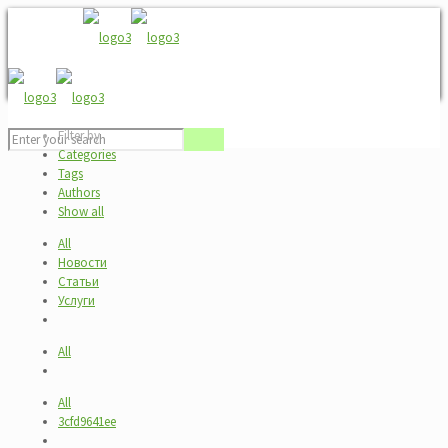
Filter by
Categories
Tags
Authors
Show all
All
Новости
Статьи
Услуги
All
All
3cfd9641ee